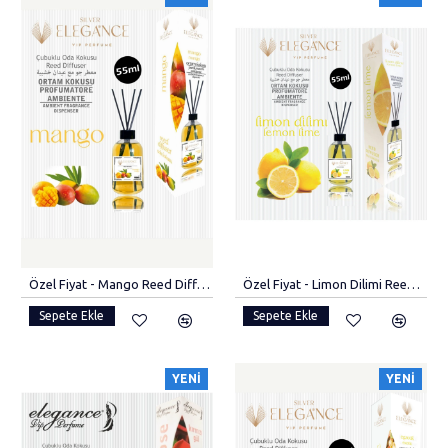
Özel Fiyat - Mango Reed Diffuser Bambu Cubuklu Oda Kokusu (55 ML) Ferahlatıcı Aromaterapi
Özel Fiyat - Limon Dilimi Reed Diffuser Bambu Çubuklu Oda Kokusu (55 ML)
Sepete Ekle
Sepete Ekle
YENI
YENI