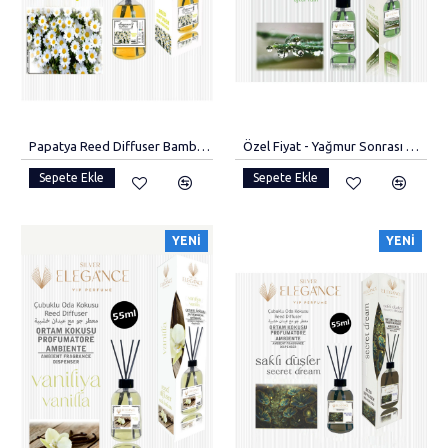
Papatya Reed Diffuser Bambu Çubuklu Oda Kokusu(110 Ml)..
Özel Fiyat - Yağmur Sonrası Reed Diffuser Bambu Çubuklu Oda Kokusu (55 ML)
Sepete Ekle
Sepete Ekle
YENI
YENI