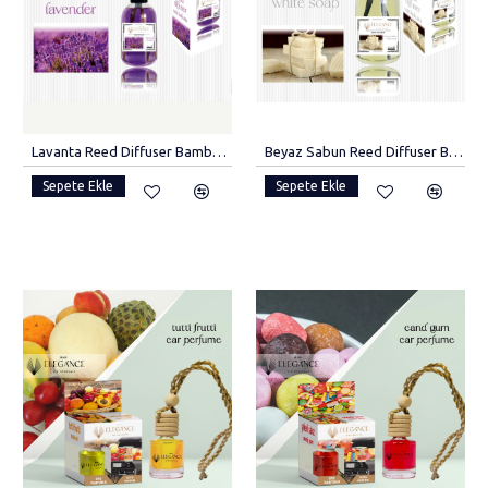
Lavanta Reed Diffuser Bambu Çubuklu Oda Kokusu (55 Ml)
Beyaz Sabun Reed Diffuser Bambu Çubuklu Oda Kokusu (110 ML) Banyo Ve Wc Için Mükemmel Seçim
Sepete Ekle
Sepete Ekle