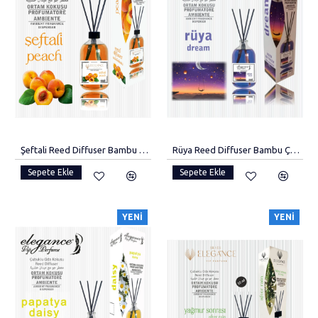
Şeftali Reed Diffuser Bambu Çubukluu Oda Kokusu (110 Ml)
Rüya Reed Diffuser Bambu Çubuklu Oda Kokusu (110 Ml)
Sepete Ekle
Sepete Ekle
YENI
YENI