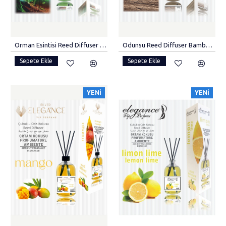
Orman Esintisi Reed Diffuser Bambu Çubuklu Oda Kokusu (110 Ml)
Odunsu Reed Diffuser Bambu Çubuklu Oda Kokusu (110 ML).
Sepete Ekle
Sepete Ekle
YENI
YENI