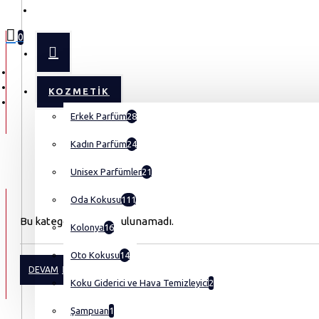
MENU
0
KOZMETIK
Erkek Parfüm
28
Kadın Parfüm
24
Unisex Parfümler
21
Oda Kokusu
111
Bu kategoride ürün bulunamadı.
Kolonya
16
Oto Kokusu
14
DEVAM
Koku Giderici ve Hava Temizleyici
2
Şampuan
1