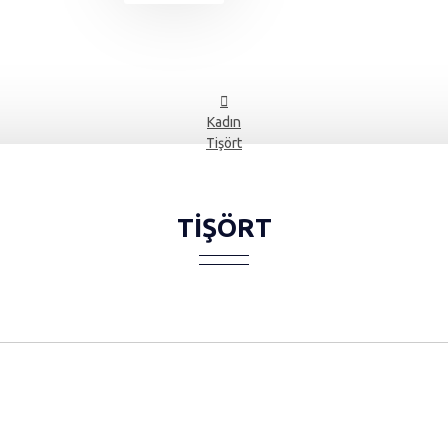
Kadın
Tişört
TIŞÖRT