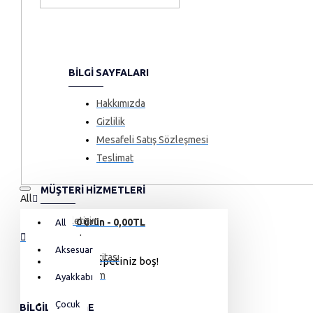
BILGI SAYFALARI
Hakkımızda
Gizlilik
Mesafeli Satış Sözleşmesi
Teslimat
MÜŞTERI HIZMETLERI
All
İletişim
0 ürün - 0,00TL
All
İade
Aksesuar
Site Haritası
Alışveriş sepetiniz boş!
Hesabım
Ayakkabı
Çocuk
BILGILENDIRME