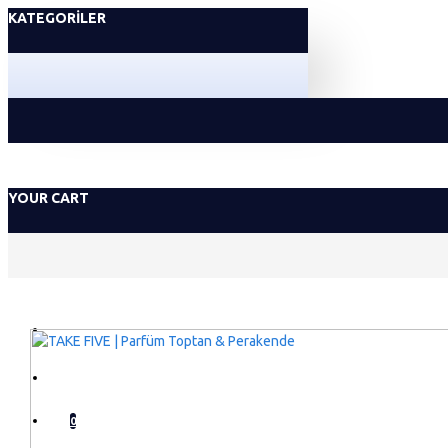
KATEGORILER
YOUR CART
GIRIŞ YAP
KAYIT OL
0
LISTEM