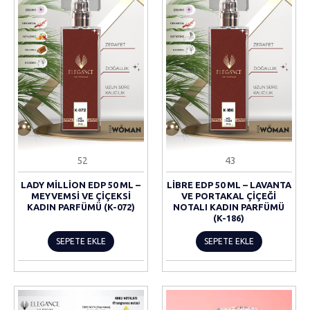
52
43
LADY MILLION EDP 50 ML –
LIBRE EDP 50 ML – LAVANTA
MEYVEMSI VE ÇIÇEKSI
VE PORTAKAL ÇIÇEĞI
KADIN PARFÜMÜ (K-072)
NOTALI KADIN PARFÜMÜ
(K-186)
SEPETE EKLE
SEPETE EKLE