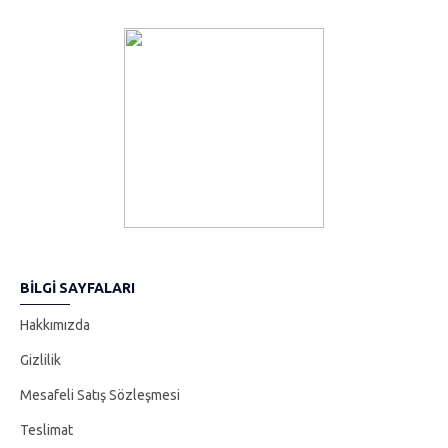
Elegance VIP Parfümün gücünü yaşayın! Yenilikçi formülü ile gün
boyu harika kokmanızı sağlayacak kalıcı kokunun keyfini
çıkarabilirsiniz. ; Lüks parfümümüz yalnızca en iyi malzemelerden
üretilmiştir, böylece üstün kalitede bir şey kullandığınızı bilerek
kendinizi güvende hissedebilirsiniz. ; Elegance VIP Parfüm ile
görünümünüzü değiştirin ve eşsiz aromanızın herkesin dikkatini
çekmesine izin verin!;
BILGI SAYFALARI
Hakkımızda
Gizlilik
Mesafeli Satış Sözleşmesi
Teslimat