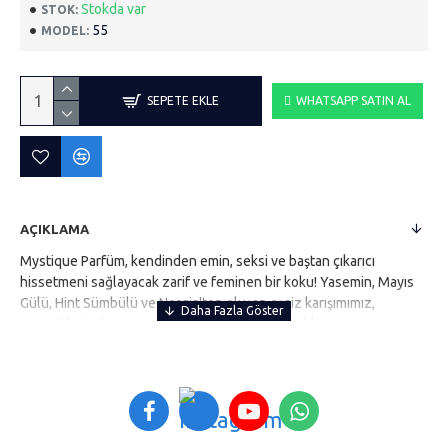
Stokda var
STOK:
55
MODEL:
SEPETE EKLE
WHATSAPP SATIN AL
AÇIKLAMA
Mystique Parfüm, kendinden emin, seksi ve baştan çıkarıcı
hissetmeni sağlayacak zarif ve feminen bir koku! Yasemin, Mayıs
Gülü, Hint Sümbülü ve Nergis'ten oluşan eşsiz karışımımız,
içinizdeki Kadını uyandırmak ve kendinizi güzel hissetmeniz için
tasarlandı. ; İster özel bir güne gidiyor olun ister sadece ekstra
özel hissetmek isteyin, Mystique Parfüm kalıcı bir izlenim
bırakmanızı sağlayacaktır. ; Uzun süreli etkinliği ile gizeminizi ve
sevginizi ifade etmenin mükemmel yolu! Mystique Parfüm ile
gecenin kraliçesi olun ve herkesin kalbini çarpmaya hazır olun!