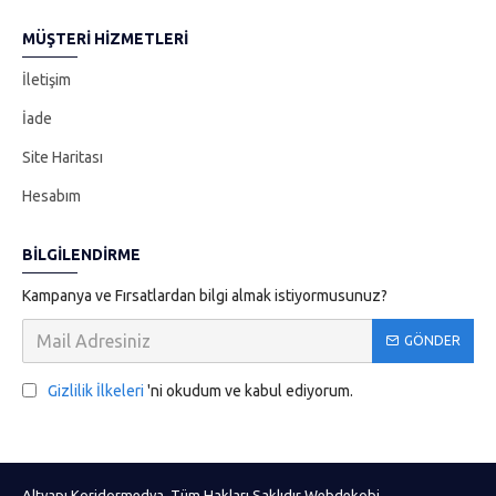
MÜŞTERI HIZMETLERI
İletişim
İade
Site Haritası
Hesabım
BILGILENDIRME
Kampanya ve Fırsatlardan bilgi almak istiyormusunuz?
GÖNDER
Gizlilik İlkeleri
'ni okudum ve kabul ediyorum.
Altyapı Koridormedya. Tüm Hakları Saklıdır Webdekobi