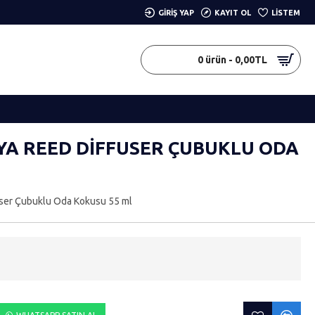
GIRIŞ YAP
KAYIT OL
LISTEM
0 ürün - 0,00TL
YA REED DIFFUSER ÇUBUKLU ODA
user Çubuklu Oda Kokusu 55 ml