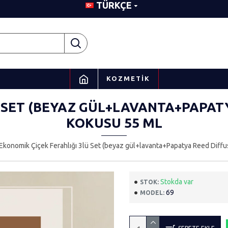
TÜRKÇE
KOZMETIK
Ü SET (BEYAZ GÜL+LAVANTA+PAPAT
KOKUSU 55 ML
Ekonomik Çiçek Ferahlığı 3lü Set (beyaz gül+lavanta+Papatya Reed Diff
Stokda var
STOK:
69
MODEL: