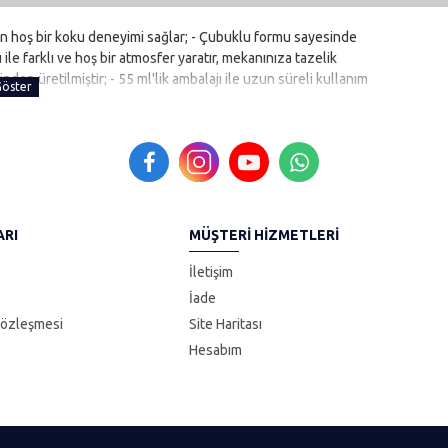
an hoş bir koku deneyimi sağlar; - Çubuklu formu sayesinde
ı ile farklı ve hoş bir atmosfer yaratır, mekanınıza tazelik
inden üretilmiştir; - 55 ml'lik ambalajı ile uzun süreli kullanım
ARI
MÜŞTERI HIZMETLERI
İletişim
İade
Sözleşmesi
Site Haritası
Hesabım