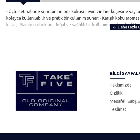
- Üçlü set halinde sunulan bu oda kokusu, evinizin her köşesine yayıl
kolayca kullanılabilir ve pratik bir kullanım sunar; - Karışık koku aromas
katar; - Bambu çubukları, doğal ve sağlıklı bir kullanım için bambu lifler
imkanı sunar;
BILGI SAYFAL
Hakkımızda
Gizlilik
Mesafeli Satış 
Teslimat