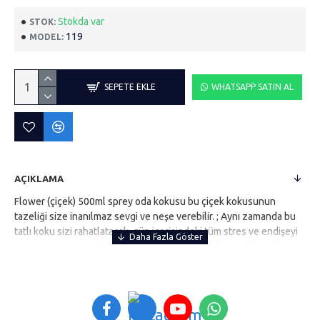
Stokda var
STOK:
119
MODEL:
SEPETE EKLE
WHATSAPP SATIN AL
AÇIKLAMA
Flower (çiçek) 500ml sprey oda kokusu bu çiçek kokusunun
tazeliği size inanılmaz sevgi ve neşe verebilir. ; Aynı zamanda bu
tatlı koku sizi rahatlatacak, gün içerisindeki tüm stres ve endişeyi
bir sünger görevi görerek çekip alacaktır. ; Bu da sizi daha sakin ve
daha anlayışlı bir insan haline getirecektir. ; Yani çiçeklerin kendisi
kadar tatlı bir insan olmanızı sağlar. ; Bu güzel kokulu çiçeklerin
özlerinden sizler için oda kokularını hazırladık. ; Evinizin bir
köşesinde bulunduracağınız elegance vip perfume sprey oda