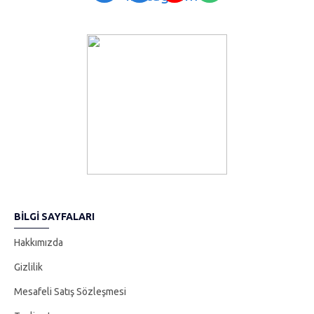
kokuları hem eviniz de göz zevkinize hitap eder hem de davetsiz
gelen misafirlere karşı hazırlıklı olmanızı ,evinizin kokusunu
saniyeler içerisinde yenilemenizi sağlar elegance vip perfume bu
eşsiz ve özgün oda kokusuyla evinizde rahat ve tertemiz bir nefes
almanızı sağlıyacak, tüm bu özellikleriyle günlük yaşamınıza özel
bir dokunuş sergileyecektir. ; Ürünü kullanmak için sadece sprey
kapağını çevirmeniz ve kilidini açmanız yeterlidir.;
BILGI SAYFALARI
Hakkımızda
Gizlilik
Mesafeli Satış Sözleşmesi