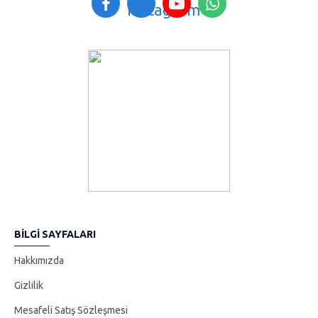
rahat ve tertemiz bir nefes almanızı sağlıyacak, tüm bu
özellikleriyle günlük yaşamınıza özel bir dokunuş sergileyecektir. ;
Ürünü kullanmak için sadece çubuklarını yerleştirmeniz yeterlidir. ;
2-6 hafta arası etkilidir..;
BILGI SAYFALARI
Hakkımızda
Gizlilik
Mesafeli Satış Sözleşmesi