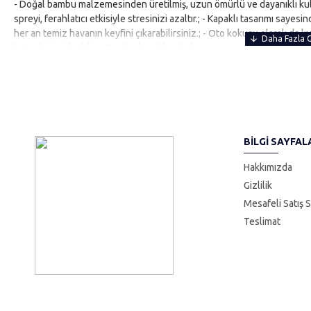
- Doğal bambu malzemesinden üretilmiş, uzun ömürlü ve dayanıklı kulla
spreyi, ferahlatıcı etkisiyle stresinizi azaltır.; - Kapaklı tasarımı sayes
her an temiz havanın keyfini çıkarabilirsiniz.; - Oto kokusu olarak da ku
katmak için idealdir.; - Bambu kapakları, kokunun yavaşça salınmasını s
zamanda estetik bir görünüm sunar.
BILGI SAYFAL
Hakkımızda
Gizlilik
Mesafeli Satış 
Teslimat