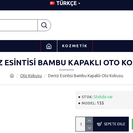
TÜRKÇE
KOZMETIK
Z ESINTISI BAMBU KAPAKLI OTO K
Oto Kokusu
Deniz Esintisi Bambu Kapaklı Oto Kokusu
Stokda var
STOK:
155
MODEL:
SEPETE EKLE