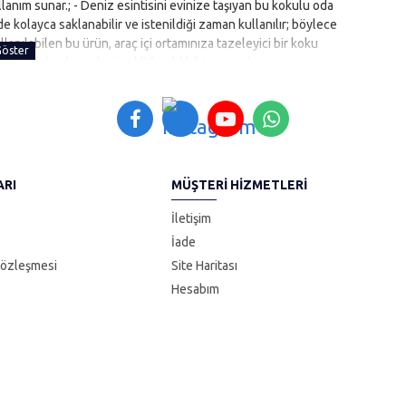
nım sunar.; - Deniz esintisini evinize taşıyan bu kokulu oda
inde kolayca saklanabilir ve istenildiği zaman kullanılır; böylece
llanılabilen bu ürün, araç içi ortamınıza tazeleyici bir koku
ağlayarak odanızda sürekli ferahlık hissi verirken aynı
ARI
MÜŞTERI HIZMETLERI
İletişim
İade
Sözleşmesi
Site Haritası
Hesabım