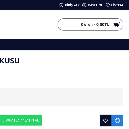
GIRIŞ YAP
KAYIT OL
LISTEM
0 ürün - 0,00TL
OKUSU
WHATSAPP SATIN AL