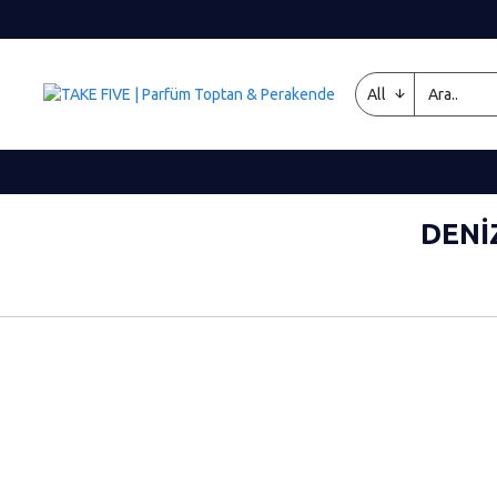
All
DENI