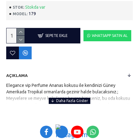
Stokda var
STOK:
179
MODEL:
SEPETE EKLE
WHATSAPP SATIN AL
AÇIKLAMA
Elegance vip Perfume Ananas kokusu ile kendinizi Güney
Amerikada Tropikal ormanlarda gezinir halde bulacaksınız.;
Meyvelere ve meyve kokularına hayran biri iseniz, bu oda kokusu
tam size göre.; Bu meyveli kokunun tazeliği size inanılmaz sevgi
ve neşe verebilir.; Elegance vip Perfume bu eşsiz ve özgün oda
kokusuyla evinizde rahat ve tertemiz bir nefes almanızı
sağlıyacak, tüm bu özellikleriyle günlük yaşamınıza özel bir
dokunuş sergileyecektir.; Ürünü kullanmak için sadece çubuklarını
yerleştirmeniz yeterlidir. 2-6 hafta arası etkilidir.;