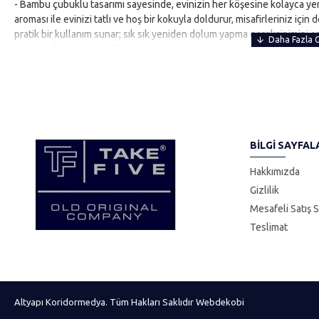
- Bambu çubuklu tasarımı sayesinde, evinizin her köşesine kolayca yerle
aroması ile evinizi tatlı ve hoş bir kokuyla doldurur, misafirleriniz içi
pratik bir kullanım sunar; sık sık yeniden dolum yapma gereksinimini or
evinizde kalıcı bir tazelik hissi yaşatır;
BILGI SAYFAL
Hakkımızda
Gizlilik
Mesafeli Satış 
Teslimat
Altyapı Koridormedya. Tüm Hakları Saklıdır Webdekobi