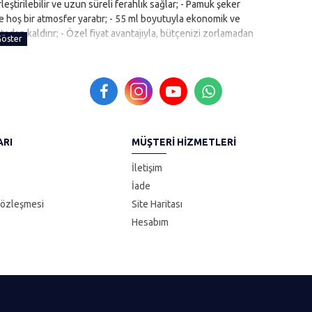
ştirilebilir ve uzun süreli ferahlık sağlar; - Pamuk şeker
n de hoş bir atmosfer yaratır; - 55 ml boyutuyla ekonomik ve
tadan kaldırır; - Özel fiyat avantajıyla, bütçenizi zorlamadan
ARI
MÜŞTERI HIZMETLERI
İletişim
İade
Sözleşmesi
Site Haritası
Hesabım