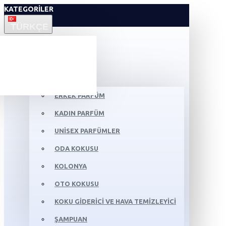
KATEGORILER
TÜRKÇE
ANASAYFA
KOZMETIK
ERKEK PARFÜM
KADIN PARFÜM
UNISEX PARFÜMLER
ODA KOKUSU
KOLONYA
OTO KOKUSU
KOKU GIDERICI VE HAVA TEMIZLEYICI
ŞAMPUAN