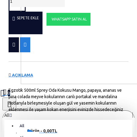
SEPETE EKLE
WHATSAPP SATIN AL
AÇIKLAMA
Egzotik 500ml Sprey Oda Kokusu Mango, papaya, ananas ve
0
pina colada meyve kokularının canlı portakal ve mandalina
notlarıyla birleşmesiyle oluşan gül ve yasemin kokularının
eklenmesi ile yaşam kokan enerjisini evinizde hissedeceğiniz
All
bu koku rahatlatıcı ve evi ferahlatan bir kokuya sahip. ; Evinizin
bir köşesinde bulunduracağınız Elegance vip Perfume Sprey
All
Oda Kokuları hem eviniz de göz zevkinize hitap eder hem de
0 ürün - 0,00TL
davetsiz gelen misafirlere karşı hazırlıklı olmanızı ,evinizin