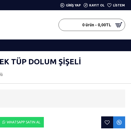
GIRIŞ YAP
KAYIT OL
LISTEM
0 ürün - 0,00TL
K TÜP DOLUM ŞIŞELI
li
WHATSAPP SATIN AL