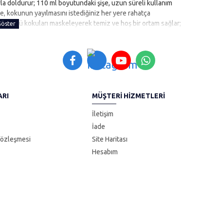
yla doldurur; 110 ml boyutundaki şişe, uzun süreli kullanım
nde, kokunun yayılmasını istediğiniz her yere rahatça
deki kötü kokuları maskeleyerek temiz ve hoş bir ortam sağlar;
ARI
MÜŞTERI HIZMETLERI
İletişim
İade
Sözleşmesi
Site Haritası
Hesabım