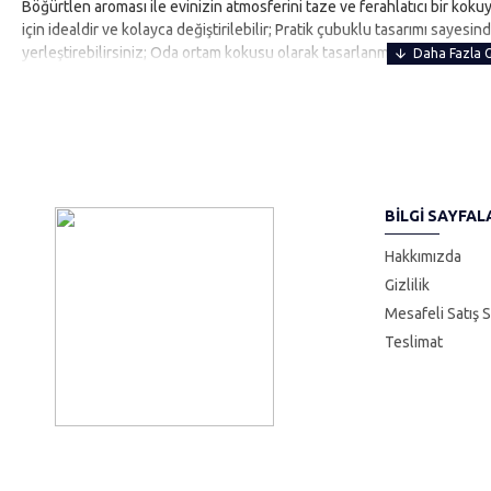
Böğürtlen aroması ile evinizin atmosferini taze ve ferahlatıcı bir koku
için idealdir ve kolayca değiştirilebilir; Pratik çubuklu tasarımı sayesi
yerleştirebilirsiniz; Oda ortam kokusu olarak tasarlanmış olup, eviniz
BILGI SAYFAL
Hakkımızda
Gizlilik
Mesafeli Satış 
Teslimat