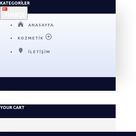
KATEGORILER
TÜRKÇE
ANASAYFA
KOZMETIK
İLETIŞIM
YOUR CART