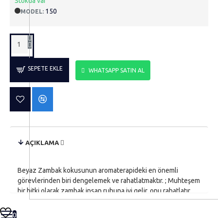
Stokda var
150
MODEL:
SEPETE EKLE
WHATSAPP SATIN AL
AÇIKLAMA
Beyaz Zambak kokusunun aromaterapideki en önemli
görevlerinden biri dengelemek ve rahatlatmaktır. ; Muhteşem
bir bitki olarak zambak insan ruhuna iyi gelir, onu rahatlatır,
dengeler. ; Size eve girdiğinizde ferahlatıcı dinginleştiren ve
fresh bir kokuya sahiptir. ; Zambak kokusuna hayran biri
0